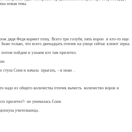
ена новая тема.
орож дядя Федя кормит птиц. Всего три голубя, пять ворон и кто-то еще
. Знаю только, что всего двенадцать птичек на улице сейчас клюют зерна.
А потом пойдем и узнаем кто там прилетел.
ние.
со стула Соня и начала прыгать, - я знаю ..
о надо из общего количества птичек вычесть количество ворон и
кто прилетел?- не унималась Соня.
здохнула учительница..