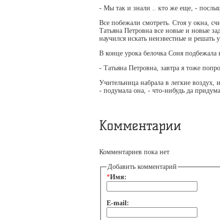
- Мы так и знали .. кто же еще, - послы
Все побежали смотреть. Стоя у окна, счи
Татьяна Петровна все новые и новые зад
научился искать неизвестные и решать 
В конце урока белочка Соня подбежала 
- Татьяна Петровна, завтра я тоже поп
Учительница набрала в легкие воздух, но
- подумала она, - что-нибудь да придума
Комментарии
Комментариев пока нет
Добавить комментарий
*
Имя:
E-mail: