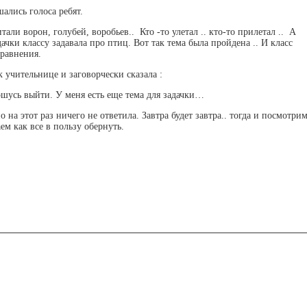
шались голоса ребят.
тали ворон, голубей, воробьев.. Кто -то улетал .. кто-то прилетал .. А
ачки классу задавала про птиц. Вот так тема была пройдена .. И класс
уравнения.
к учительнице и заговорчески сказала :
рошусь выйти. У меня есть еще тема для задачки…
 на этот раз ничего не ответила. Завтра будет завтра.. тогда и посмотрим
ем как все в пользу обернуть.