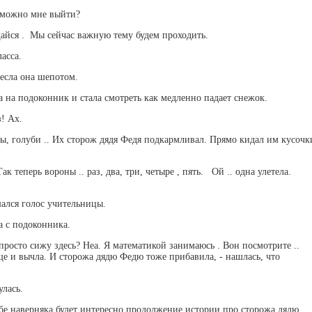
а можно мне выйти?
щайся . Мы сейчас важную тему будем проходить.
ласса.
несла она шепотом.
 на подоконник и стала смотреть как медленно падает снежок.
! Ах.
ы, голуби .. Их сторож дядя Федя подкармливал. Прямо кидал им кусочк
к теперь вороны .. раз, два, три, четыре , пять. Ой .. одна улетела.
ышался голос учительницы.
а с подоконника.
 просто сижу здесь? Неа. Я математикой занимаюсь . Вон посмотрите ..
ще и вычла. И сторожа дядю Федю тоже прибавила, - нашлась, что
улась.
Тебе наверняка будет интересно продолжение истории про сторожа дядю