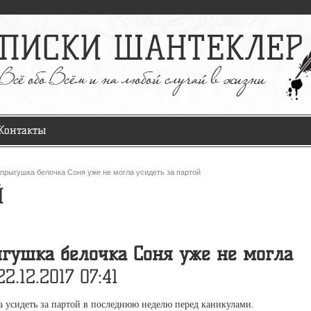
Контакты
прыгушка белочка Соня уже не могла усидеть за партой
Й
гушка белочка Соня уже не могла
2.12.2017 07:41
 усидеть за партой в последнюю неделю перед каникулами.