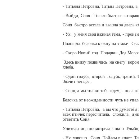
- Татьяна Петровна, Татьна Петровна, 
- Выйди, Соня. Только быстрее возвра
Соня быстро встала и вышла за дверь к
- Ух, у меня своя важная тема, - произ
Подошла белочка к окну на этаже. Села
- Скоро Новый год. Подарки. Дед Мороз
Здесь внизу появились на снегу ворон
хлеба.
- Один голубь, второй голубь, третий. Та
Значит четыре .
- Соня, а мы только тебя ждем, - посл
Белочка от неожиданности чуть не упал
- Татьяна Петровна, а вы что думаете я
всех птичек пересчитала, сложила, а е
ответить Соня.
Учительница посмотрела в окно. Улыбн
- Ну, хорошо , Соня. Пойдем в класс. 