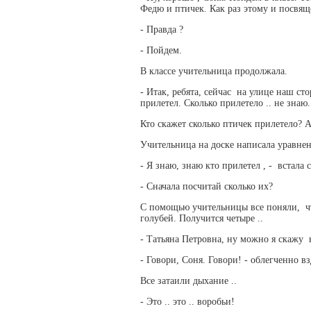
Федю и птичек. Как раз этому и посвящ
- Правда ?
- Пойдем.
В классе учительница продолжала.
- Итак, ребята, сейчас на улице наш ст
прилетел. Сколько прилетело .. не знаю
Кто скажет сколько птичек прилетело? 
Учительница на доске написала уравне
- Я знаю, знаю кто прилетел , - встала 
- Сначала посчитай сколько их?
С помощью учительницы все поняли, чт
голубей. Получится четыре ..
- Татьяна Петровна, ну можно я скажу 
- Говори, Соня. Говори! - облегченно в
Все затаили дыхание ..
- Это .. это .. воробьи!