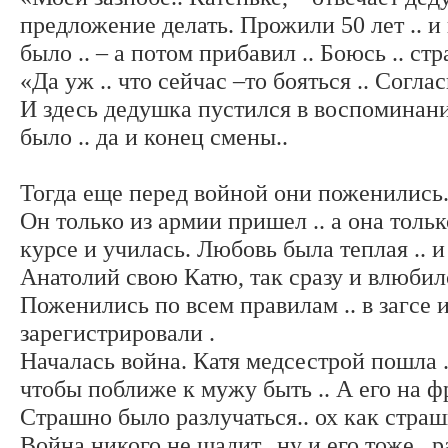
предложение делать. Прожили 50 лет .. и
было .. – а потом прибавил .. Боюсь .. стр
«Да уж .. что сейчас –то бояться .. Соглас
И здесь дедушка пустился в воспоминан
было .. да и конец смены..
Тогда еще перед войной они поженились.
Он только из армии пришел .. а она тольк
курсе и училась. Любовь была теплая .. и
Анатолий свою Катю, так сразу и влюбился
Поженились по всем правилам .. в загсе
зарегистрировали .
Началась война. Катя медсестрой пошла ..
чтобы поближе к мужу быть .. А его на ф
Страшно было разлучаться.. ох как страшн
Война никого не щадит.. ну и его тоже.. р