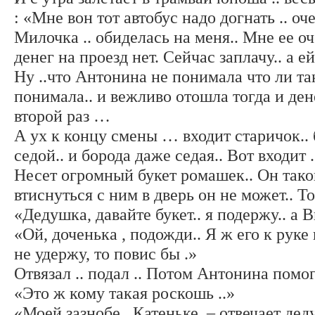
: «Мне вон тот автобус надо догнать .. оч
Милочка .. обиделась на меня.. Мне ее оч
денег на проезд нет. Сейчас заплачу.. а 
Ну ..что Антонина не понимала что ли т
понимала.. и вежливо отошла тогда и ден
второй раз …
А ух к концу смены … входит старичок.. 
седой.. и борода даже седая.. Вот входит .
Несет огромный букет ромашек.. Он тако
втиснуться с ним в дверь он не может.. 
«Дедушка, давайте букет.. я подержу.. а В
«Ой, доченька , подожди.. Я ж его к руке
не удержу, то повис бы .»
Отвязал .. подал .. Потом Антонина помог
«Это ж кому такая роскошь ..»
«Моей зазнобе.. Катеньке, – отвечает деду