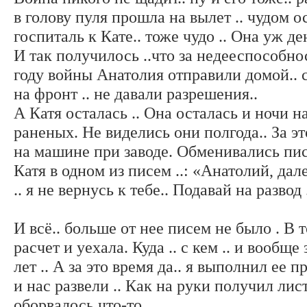
в голову пуля прошла на вылет .. чудом о
госпиталь к Кате.. тоже чудо .. Она уж де
И так получилось ..что за недееспособн
году войны Анатолия отправили домой.. 
на фронт .. не давали разрешения..
А Катя осталась .. Она осталась и ночи 
раненых. Не виделись они полгода.. За эт
на машине при заводе. Обменивались пи
Катя в одном из писем ..: «Анатолий, дал
.. я не вернусь к тебе.. Подавай на развод 
И всё.. больше от нее писем не было . В 
расчет и уехала. Куда .. с кем .. и вообщ
лет .. А за это время да.. я выполнил ее п
и нас развели .. Как на руки получил лист
оборвалось что-то ..