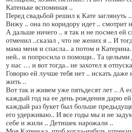
Катеньке вспоминая ..
Перед свадьбой решил к Кате заглянуть ..
Вижу .. она по коридору идет .. смотрит 
А дальше ничего .. я так и не посмел ей с
отменил ..сказал , что не жених я .. И тог
мама меня и спасла.. а потом и Катерина
ней.. и попросила о помощи.. Та целыми
у нас … и вот тогда.. не захотел я отпуск
Говорю ей лучше тебя нет .. искать даже 
жить ..
Вот так и живем уже пятьдесят лет .. А ес
каждый год на ее день рождения дарю ей 
каждый раз букет был больше предыдущег
его удерживаю.. И все годы мы и не заду
себе и жили .. Детишек нарожали ..
Моя Катенька..чтоб когда-нибудь упрекнул