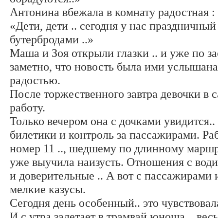
Антонина вбежала в комнату радостная :
«Дети, дети .. сегодня у нас праздничный
бутербродами ..»
Маша и Зоя открыли глазки .. и уже по 
заметно, что новость была ими услышана
радостью.
После торжественного завтра девочки в с
работу.
Только вечером она с дочками увидится..
билетики и контроль за пассажирами. Раб
номер 11 .., шедшему по длинному марш
уже выучила наизусть. Отношения с води
и доверительные .. А вот с пассажирами 
мелкие казусы.
Сегодня день особенный.. это чувствова
И с утра залетает в трамвай юноша .. вес