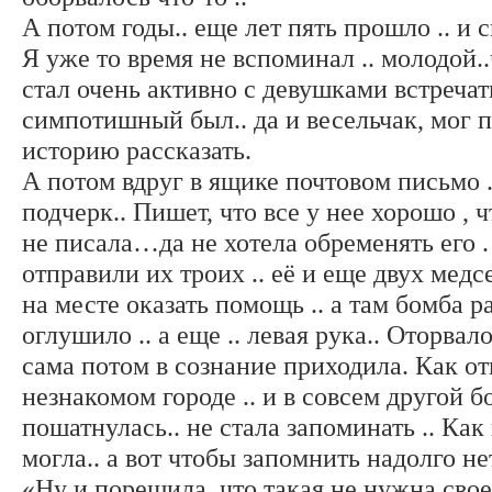
А потом годы.. еще лет пять прошло .. и 
Я уже то время не вспоминал .. молодой..чт
стал очень активно с девушками встречать
симпотишный был.. да и весельчак, мог
историю рассказать.
А потом вдруг в ящике почтовом письмо 
подчерк.. Пишет, что все у нее хорошо , 
не писала…да не хотела обременять его .
отправили их троих .. её и еще двух медс
на месте оказать помощь .. а там бомба ра
оглушило .. а еще .. левая рука.. Оторвало
сама потом в сознание приходила. Как отк
незнакомом городе .. и в совсем другой бо
пошатнулась.. не стала запоминать .. Как 
могла.. а вот чтобы запомнить надолго нет
«Ну и порешила..что такая не нужна сво