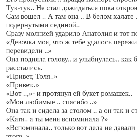
Тук-тук.. Не стал дожидаться пока открою
Сам вошел .. А там она .. В белом халате 
подернутыми сединой..
Сразу молнией ударило Анатолия и тот п
«Девочка моя, что ж тебе удалось пережи
перевидели ..»
Она подняла голову.. и улыбнулась.. как 
расстались.
«Привет, Толя..»
«Привет..»
«Вот ..,»- и протянул ей букет ромашек..
«Мои любимые .. спасибо ..»
Она так и сидела за столом .. а он так и с
«Катя.. а ты меня вспоминала ?»
«Вспоминала.. только вот дела не давал
этого..»