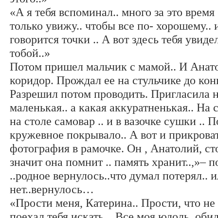
«А я тебя вспоминал.. много за это время 
только увижу.. чтобы все по- хорошему.. 
говорится точки .. А вот здесь тебя увиде
тобой..»
Потом пришел мальчик с мамой.. И Анат
коридор. Прождал ее на стульчике до кон
Разрешил потом проводить. Пригласила н
маленькая.. а какая аккуратненькая.. На с
на столе самовар .. и в вазочке сушки .. П
кружевное покрывало.. А вот и прикроват
фотография в рамочке. Он , Анатолий, ст
значит она помнит .. память хранит..,»– 
..родное вернулось..что думал потерял.. и
нет..вернулось…
«Прости меня, Катерина.. Прости, что не 
поехал тебя искать .. Все моя юдоль, оби