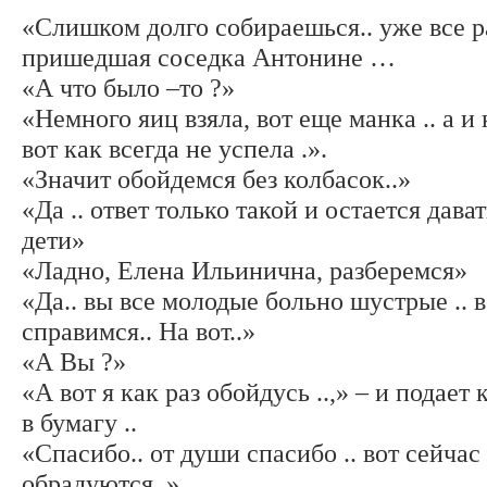
«Слишком долго собираешься.. уже все ра
пришедшая соседка Антонине …
«А что было –то ?»
«Немного яиц взяла, вот еще манка .. а и
вот как всегда не успела .».
«Значит обойдемся без колбасок..»
«Да .. ответ только такой и остается дават
дети»
«Ладно, Елена Ильинична, разберемся»
«Да.. вы все молодые больно шустрые .. в
справимся.. На вот..»
«А Вы ?»
«А вот я как раз обойдусь ..,» – и подает
в бумагу ..
«Спасибо.. от души спасибо .. вот сейчас
обрадуются..»